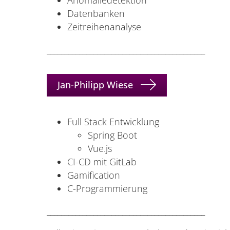
Anomaliedetektion
Datenbanken
Zeitreihenanalyse
____________________________________________
Jan-Philipp Wiese
Full Stack Entwicklung
Spring Boot
Vue.js
CI-CD mit GitLab
Gamification
C-Programmierung
____________________________________________