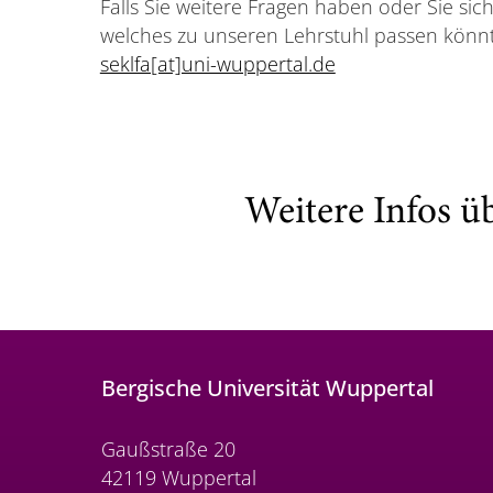
Falls Sie weitere Fragen haben oder Sie sic
welches zu unseren Lehrstuhl passen könnt
seklfa[at]uni-wuppertal.de
Weitere Infos ü
Bergische Universität Wuppertal
Gaußstraße 20
42119 Wuppertal