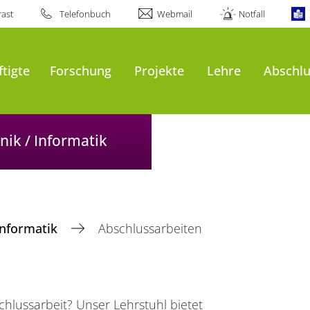
ast
Telefonbuch
Webmail
Notfall
tigte
Forschung
Projekte
Lehre
Abschlu
nik / Informatik
Informatik
Abschlussarbeiten
hlussarbeit? Unser Lehrstuhl bietet